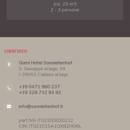
(ca. 25 m²)
2 - 3 persone
CONTATTATECI
Garni Hotel Sonnleitenhof
S. Giuseppe al lago, 34
I-39052 Caldaro al lago
+39 0471 960 237
+39 328 732 93 92
info@sonnleitenhof.it
part.IVA IT02205030212
CIN: IT021015A1QK82HO6L